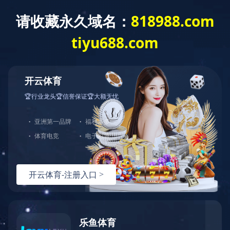
0731-85221278
半岛平台-半岛(中国)一站式服务平台
公司概况
免费咨询热线
您的位置：
首页
>
资质
荣誉
资质
造价甲级资质
招标代理甲级资质
中价协会员单位
省造价协会副理事长单位
常务理事单位
质量管理体系认证证书
环境管理体系认证证书
职业健康安全管理体系认证证书