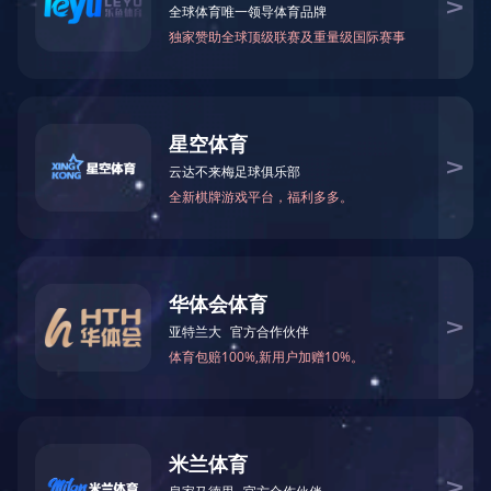
1
快捷导航
关键词
半岛平台-半岛(中国)一站式服务平台
0731-85221278
0731-85226831
工程咨询
网站首页
公司概况
招标代理
荣誉资质
企业动态
半岛平台-半岛(中国)一站式服务平台
业务范围
服务案例
人才招聘
湖南省长沙市岳麓区潇湘南路一段208号柏宁地王广场北栋5F
版权所有：半岛平台-半岛(中国)一站式服务平台
备案号：
湘ICP备
2024042548号-1
技术支持：
竞网智赢
蜂巢2.0
营业执照查询