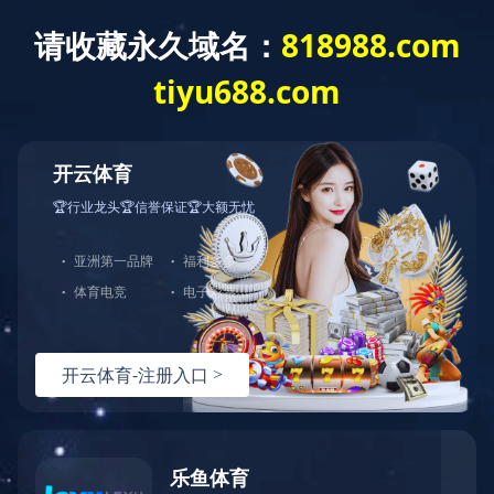
0731-85221278
半岛平台-半岛(中国)一站式服务平台
公司概况
免费咨询热线
您的位置：
首页
>
半岛平台-半岛(中国)一站式服务平台
电话
地址
联系电话：07
湖南省长沙市
31-85221278
岳麓区潇湘南
传真：0731-8
路一段208号
5237898
柏宁地王广场
电子邮箱：hn
北栋5F
xqzj@163.co
m