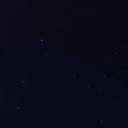
置小区
车站南路（劳动路-桔园立交桥）