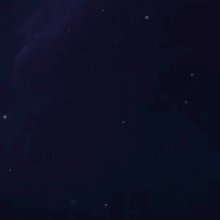
夏鹃路道路工程
芙蓉生态新城二号安