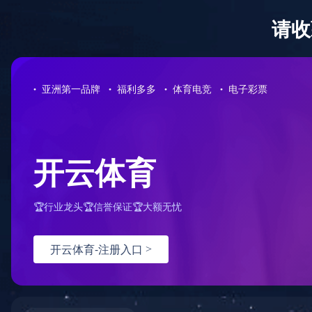
0731-85221278
半岛平台-半岛(中国)一站式服务平台
公司概况
免费咨询热线
您的位置：
首页
>
服务案例
>
招标代理案例
>
详情