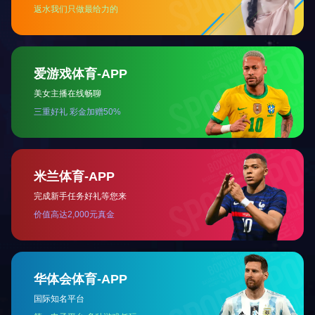
上一篇：
被湖南省信用管理协会评定为企业信用等级AAA
下一篇：
2023届湖南省半岛平台-半岛(中国)一站式服务平台 行业诚信服务精神文明示范企业
文章推荐
被湖南省信用管理协会评定为企业信用等级AAA
2024-05-27
2023届湖南省半岛平台-半岛(中国)一站式服务平台 行业诚信服
务精神文明示范企业
2024-03-28
被市造价协会评为2023年度工程半岛平台-半岛(中国)一站式服
务平台 优秀单位
2023-12-29
中国建设工程造价管理协会评定为AAA工程半岛平台-半岛(中
国)一站式服务平台 企业信用
2023-07-28
望城经开区2022年度造价中介服务机构考核评价第二名
2023-03-10
快捷导航
关键词
半岛平台-半岛(中国)一站式服务平台
0731-85221278
0731-85226831
工程咨询
网站首页
公司概况
招标代理
荣誉资质
企业动态
半岛平台-半岛(中国)一站式服务平台
业务范围
服务案例
人才招聘
湖南省长沙市岳麓区潇湘南路一段208号柏宁地王广场北栋5F
版权所有：半岛平台-半岛(中国)一站式服务平台
备案号：
湘ICP备
2024042548号-1
技术支持：
竞网智赢
蜂巢2.0
营业执照查询