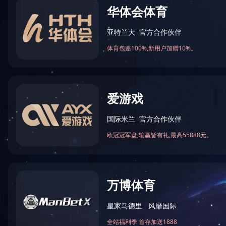
快捷导航
关键词
半岛平台-半岛(中国)一站式服务平台
0731-85221278
0731-85226831
工程咨询
网站首页
公司概况
招标代理
荣誉资质
企业动态
半岛平台-半岛(中国)一站式服务平台
业务范围
服务案例
人才招聘
湖南省长沙市岳麓区潇湘南路一段208号柏宁地王广场北栋5F
版权所有：半岛平台-半岛(中国